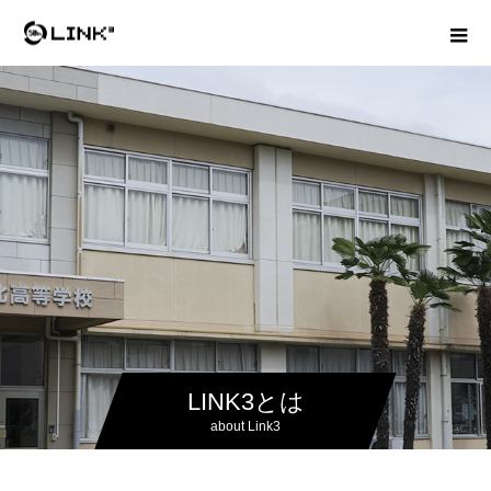
LINK3とは
about Link3