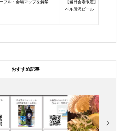
解禁
【当日会場限定】LINK3オリジナルラ
【企画紹介】
ベル所沢ビール
画
おすすめ記事