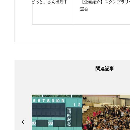
と」さん出店中
【企画紹介】スタンプラリー連動型抽
当日
選会
行公
関連記事