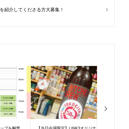
を紹介してくださる方大募集！
解禁
【当日会場限定】LINK3オリジナルラ
【企画紹介】