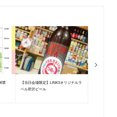
解禁
【当日会場限定】LINK3オリジナルラ
【企画紹介】
ベル所沢ビール
画